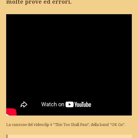
molte prove ed errori.
La canzone del videoclip è “This Too Shall Pass”, della band “OK Go”.