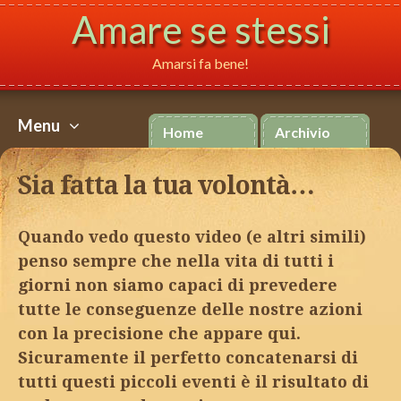
Amare se stessi
Amarsi fa bene!
Menu
Home
Archivio
Salta
al
Sia fatta la tua volontà…
contenuto
Quando vedo questo video (e altri simili)
penso sempre che nella vita di tutti i
giorni non siamo capaci di prevedere
tutte le conseguenze delle nostre azioni
con la precisione che appare qui.
Sicuramente il perfetto concatenarsi di
tutti questi piccoli eventi è il risultato di