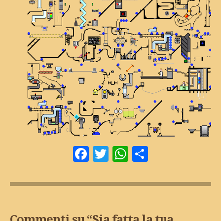
Facebook
Twitter
WhatsApp
Condivid
Commenti su “
Sia fatta la tua